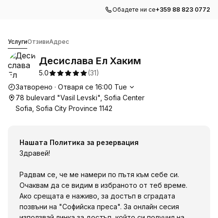
Обадете ни се
+359 88 823 0772
Десислава Ел Хаким
Услуги
Отзиви
Адрес
Десислава Ел Хаким
5.0
(
31
)
Работно време
Затворено
·
Отваря се
16:00
Tue
78 bulevard "Vasil Levski", Sofia Center
Sofia, Sofia City Province 1142
Нашата Политика за резервация
Здравей!
Радвам се, че ме намери по пътя към себе си.
Очаквам да се видим в избраното от теб време.
Ако срещата е наживо, за достъп в сградата
позвъни на "Софийска преса". За онлайн сесия
използвай линка за достъп, който си получил на