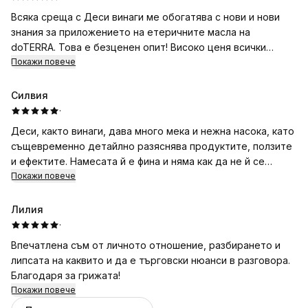
Всяка среща с Деси винаги ме обогатява с нови и нови
знания за приложението на етеричните масла на
doTERRA. Това е безценен опит! Високо ценя всички
Покажи повече
нейни препоръки!
Силвия
·
Деси, както винаги, дава много мека и нежна насока, като
същевременно детайлно разяснява продуктите, ползите
и ефектите. Намесата й е фина и няма как да не й се
довериш.💖
Покажи повече
Лилия
·
Впечатлена съм от личното отношение, разбирането и
липсата на каквито и да е търговски нюанси в разговора.
Благодаря за грижата!
Покажи повече